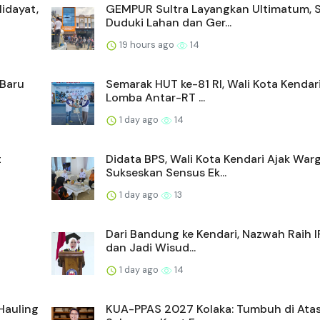
Hidayat,
GEMPUR Sultra Layangkan Ultimatum, S
Duduki Lahan dan Ger...
19 hours ago
14
 Baru
Semarak HUT ke-81 RI, Wali Kota Kendar
Lomba Antar-RT ...
1 day ago
14
t
Didata BPS, Wali Kota Kendari Ajak War
Sukseskan Sensus Ek...
1 day ago
13
Dari Bandung ke Kendari, Nazwah Raih I
dan Jadi Wisud...
1 day ago
14
Hauling
KUA-PPAS 2027 Kolaka: Tumbuh di Atas