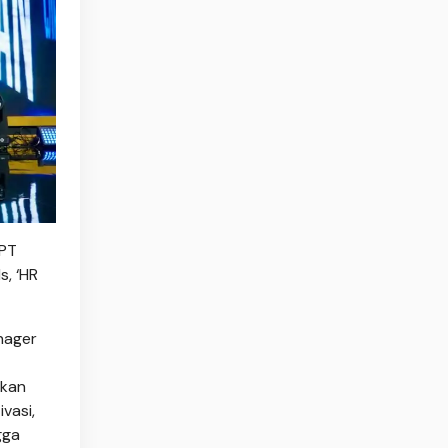
“PT
s, ‘HR
nager
akan
vasi,
gga