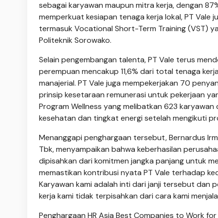
sebagai karyawan maupun mitra kerja, dengan 87% 
memperkuat kesiapan tenaga kerja lokal, PT Vale 
termasuk Vocational Short-Term Training (VST) 
Politeknik Sorowako.
Selain pengembangan talenta, PT Vale terus mendoro
perempuan mencakup 11,6% dari total tenaga kerj
manajerial. PT Vale juga mempekerjakan 70 penyand
prinsip kesetaraan remunerasi untuk pekerjaan y
Program Wellness yang melibatkan 623 karyawan 
kesehatan dan tingkat energi setelah mengikuti p
Menanggapi penghargaan tersebut, Bernardus Irman
Tbk, menyampaikan bahwa keberhasilan perusaha
dipisahkan dari komitmen jangka panjang untuk men
memastikan kontribusi nyata PT Vale terhadap ke
Karyawan kami adalah inti dari janji tersebut d
kerja kami tidak terpisahkan dari cara kami menjala
Penghargaan HR Asia Best Companies to Work for 