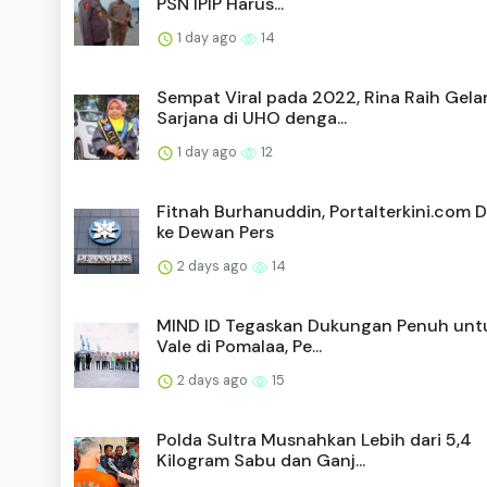
PSN IPIP Harus...
1 day ago
14
Sempat Viral pada 2022, Rina Raih Gela
Sarjana di UHO denga...
1 day ago
12
Fitnah Burhanuddin, Portalterkini.com 
ke Dewan Pers
2 days ago
14
MIND ID Tegaskan Dukungan Penuh unt
Vale di Pomalaa, Pe...
2 days ago
15
Polda Sultra Musnahkan Lebih dari 5,4
Kilogram Sabu dan Ganj...