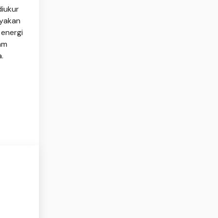
diukur
ayakan
 energi
lam
.