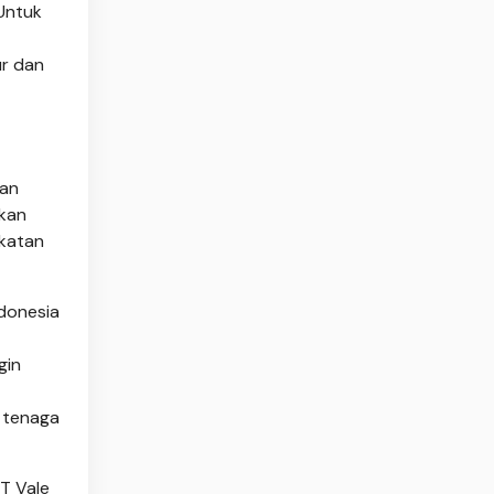
Untuk
r dan
kan
nkan
gkatan
ndonesia
gin
n tenaga
T Vale