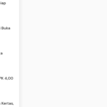
iap
i Buka
ga
PK 4,00
 Kertas,