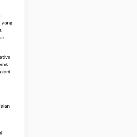
n
s yang
s
an
ative
emik
alani
laian
l