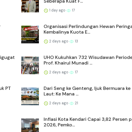
Seberapa Kuat F...
1 day ago
17
r
Organisasi Perlindungan Hewan Pering
Kembalinya Kuota E...
2 days ago
13
Digugat
UHO Kukuhkan 732 Wisudawan Periode 
Prof. Khairul Munadi ...
2 days ago
17
uk PT
Dari Seng ke Genteng, Ijuk Bermuara k
Laut: Ke Mana ...
2 days ago
21
Inflasi Kota Kendari Capai 3,82 Persen p
2026, Pemko...