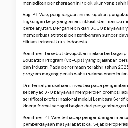
menjadikan penghargaan ini tolok ukur yang sahih b
Bagi PT Vale, penghargaan ini merupakan pengaku
lingkungan kerja yang aman, inklusif, dan mamp
berkelanjutan. Dengan lebih dari 3.000 karyawan y
memperkuat strategi pengembangan sumber daya m
hilirisasi mineral kritis Indonesia.
Komitmen tersebut diwujudkan melalui berbagai 
Education Program (Co-Ops) yang dijalankan ber
dan industri. Pada penerimaan terakhir tahun 2025
program magang penuh waktu selama enam bulan di
Di internal perusahaan, investasi pada pengemba
sebanyak 370 karyawan memperoleh promosi jaba
sertifikasi profesi nasional melalui Lembaga Sertifi
kinerja formal sebagai bagian dari pengembangan k
Komitmen PT Vale terhadap pengembangan manusi
pemberdayaan masyarakat lokal. Sejak beroperasi, 