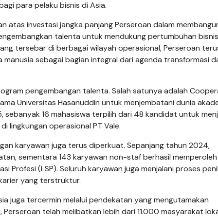
agi para pelaku bisnis di Asia.
an atas investasi jangka panjang Perseroan dalam membangu
u mengembangkan talenta untuk mendukung pertumbuhan bisni
ang tersebar di berbagai wilayah operasional, Perseroan teru
anusia sebagai bagian integral dari agenda transformasi d
program pengembangan talenta. Salah satunya adalah Cooper
sama Universitas Hasanuddin untuk menjembatani dunia akad
, sebanyak 16 mahasiswa terpilih dari 48 kandidat untuk menj
 lingkungan operasional PT Vale.
ngan karyawan juga terus diperkuat. Sepanjang tahun 2024,
tan, sementara 143 karyawan non-staf berhasil memperoleh
kasi Profesi (LSP). Seluruh karyawan juga menjalani proses peni
arier yang terstruktur.
a juga tercermin melalui pendekatan yang mengutamakan
Perseroan telah melibatkan lebih dari 11.000 masyarakat loka