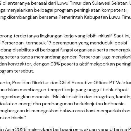
di antaranya berasal dari Luwu Timur dan Sulawesi Selatan. 
juga menjalankan berbagai program peningkatan kompetensi,
yang dikembangkan bersama Pemerintah Kabupaten Luwu Timu
ng terciptanya lingkungan kerja yang lebih inklusif. Saat ini,
a Perseroan, termasuk 17 perempuan yang menduduki posisi
ang disabilitas di berbagai fungsi organisasi serta menerap
ang setara tanpa memandang gender. Perseroan juga menjala
dan kontraktor, dengan 98% peserta aktif melaporkan penin
rogram tersebut.
to, Presiden Direktur dan Chief Executive Officer PT Vale I
an dalam membangun tempat kerja yang unggul tidak dapat
gembangkan manusia. “Melalui disiplin dan integritas, kami in
daulatan energi dan pembangunan berkelanjutan Indonesia.
an penghargaan ini menegaskan bahwa cara kami memperlakuka
nkan bisnis.”
in Asia 2026 melengkapi berbagai pengakuan yang diterima P