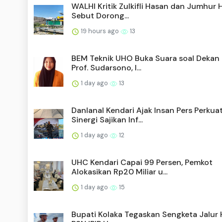
WALHI Kritik Zulkifli Hasan dan Jumhur 
Sebut Dorong...
19 hours ago
13
BEM Teknik UHO Buka Suara soal Dekan
Prof. Sudarsono, I...
1 day ago
13
Danlanal Kendari Ajak Insan Pers Perkua
Sinergi Sajikan Inf...
1 day ago
12
UHC Kendari Capai 99 Persen, Pemkot
Alokasikan Rp20 Miliar u...
1 day ago
15
Bupati Kolaka Tegaskan Sengketa Jalur 