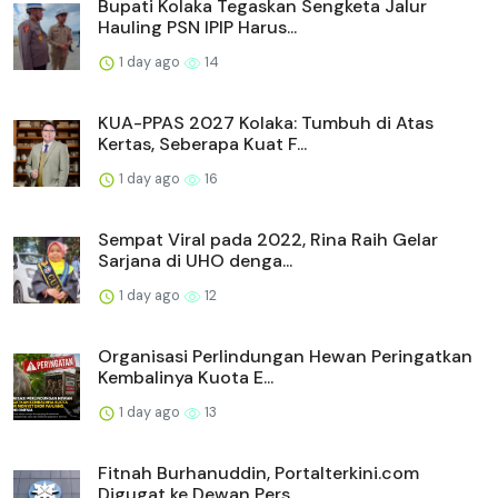
Bupati Kolaka Tegaskan Sengketa Jalur
Hauling PSN IPIP Harus...
1 day ago
14
KUA-PPAS 2027 Kolaka: Tumbuh di Atas
Kertas, Seberapa Kuat F...
1 day ago
16
Sempat Viral pada 2022, Rina Raih Gelar
Sarjana di UHO denga...
1 day ago
12
Organisasi Perlindungan Hewan Peringatkan
Kembalinya Kuota E...
1 day ago
13
Fitnah Burhanuddin, Portalterkini.com
Digugat ke Dewan Pers