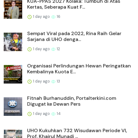
KUA-PPAS 2027 Kolaka: Tumbuh di Atas
Kertas, Seberapa Kuat F...
1 day ago
16
Sempat Viral pada 2022, Rina Raih Gelar
Sarjana di UHO denga...
1 day ago
12
Organisasi Perlindungan Hewan Peringatkan
Kembalinya Kuota E...
1 day ago
13
Fitnah Burhanuddin, Portalterkini.com
Digugat ke Dewan Pers
1 day ago
14
UHO Kukuhkan 732 Wisudawan Periode VI,
Prof. Khairul Munadi ...