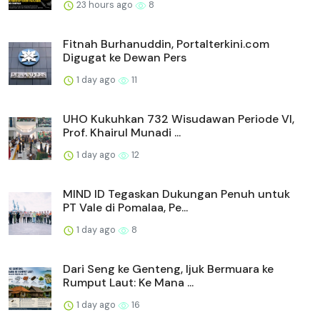
23 hours ago
8
Fitnah Burhanuddin, Portalterkini.com
Digugat ke Dewan Pers
1 day ago
11
UHO Kukuhkan 732 Wisudawan Periode VI,
Prof. Khairul Munadi ...
1 day ago
12
MIND ID Tegaskan Dukungan Penuh untuk
PT Vale di Pomalaa, Pe...
1 day ago
8
Dari Seng ke Genteng, Ijuk Bermuara ke
Rumput Laut: Ke Mana ...
1 day ago
16