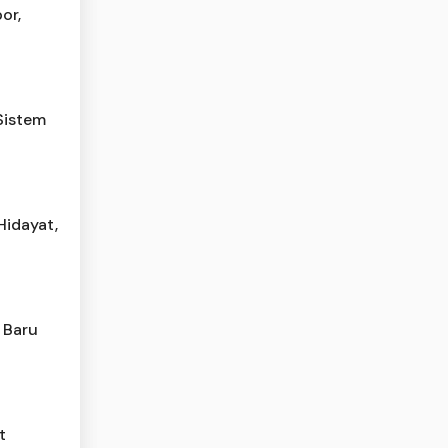
or,
Sistem
Hidayat,
 Baru
t