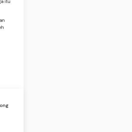
a itu
nan
eh
rong