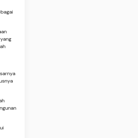
ebagai
aan
 yang
rah
esarnya
susnya
ah
angunan
ui