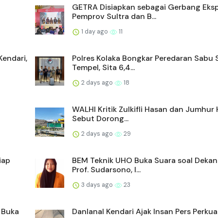
GETRA Disiapkan sebagai Gerbang Eksp
Pemprov Sultra dan B...
1 day ago
11
endari,
Polres Kolaka Bongkar Peredaran Sabu 
Tempel, Sita 6,4...
2 days ago
18
WALHI Kritik Zulkifli Hasan dan Jumhur 
Sebut Dorong...
2 days ago
29
iap
BEM Teknik UHO Buka Suara soal Dekan
Prof. Sudarsono, I...
3 days ago
23
i Buka
Danlanal Kendari Ajak Insan Pers Perkua