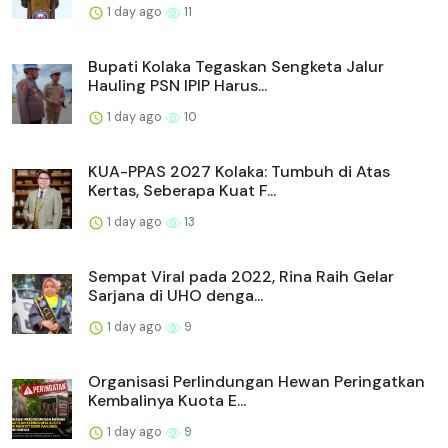
1 day ago
11
Bupati Kolaka Tegaskan Sengketa Jalur
Hauling PSN IPIP Harus...
1 day ago
10
KUA-PPAS 2027 Kolaka: Tumbuh di Atas
Kertas, Seberapa Kuat F...
1 day ago
13
Sempat Viral pada 2022, Rina Raih Gelar
Sarjana di UHO denga...
1 day ago
9
Organisasi Perlindungan Hewan Peringatkan
Kembalinya Kuota E...
1 day ago
9