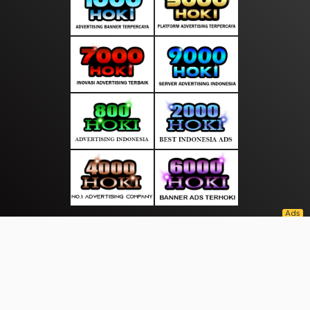
About Us
·
Contact Us
·
Terms & Conditions
·
© seputaranalisa.com 2026. All rights are reserved
Finance |
Berita|
Koran|
Selebritis|