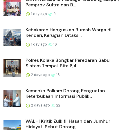
Pemprov Sultra dan B...
1 day ago
9
Kebakaran Hanguskan Rumah Warga di
Kendari, Kerugian Ditaksi...
1 day ago
16
Polres Kolaka Bongkar Peredaran Sabu
Sistem Tempel, Sita 6,4...
2 days ago
16
Kemenko Polkam Dorong Penguatan
Keterbukaan Informasi Publik...
2 days ago
22
WALHI Kritik Zulkifli Hasan dan Jumhur
Hidayat, Sebut Dorong...