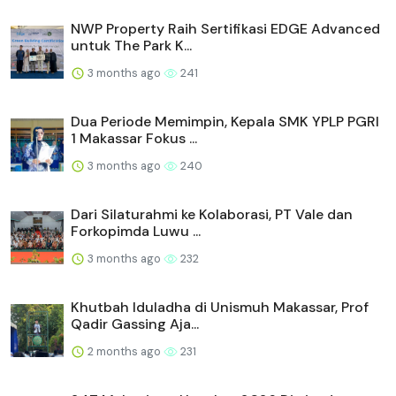
NWP Property Raih Sertifikasi EDGE Advanced
untuk The Park K...
3 months ago
241
Dua Periode Memimpin, Kepala SMK YPLP PGRI
1 Makassar Fokus ...
3 months ago
240
Dari Silaturahmi ke Kolaborasi, PT Vale dan
Forkopimda Luwu ...
3 months ago
232
Khutbah Iduladha di Unismuh Makassar, Prof
Qadir Gassing Aja...
2 months ago
231