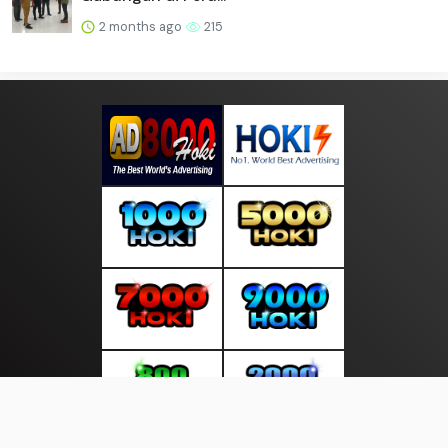
2 months ago
215