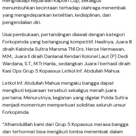
menghadapi Kejuaraan Kapolri Cup, sekaligus
menumbuhkan kecintaan terhadap olahraga menembak
yang mengedepankan ketelitian, kedisiplinan, dan
pengendalian diri.
Usai pembukaan, pertandingan diawali dengan kategori
Forkopimda yang berlangsung kompetitif. Hasilnya, Juara III
diraih Kabinda Sultra Marsma TNI Drs. Heroe Hermawan,
M.M., Juara II diraih Danlanal Kendari Kolonel Laut (P) Dedi
Wardana, S.T., M.Tr.Hanla., sedangkan Juara I berhasil diraih
Kasi Ops Grup 5 Kopassus Letkol Inf. Abdullah Mahua.
Letkol Inf. Abdullah Mahua mengaku bangga dapat
mengikuti kejuaraan tersebut sekaligus meraih juara
pertama. Menurutnya, kegiatan yang digelar Polda Sultra
menjadi momentum memperkuat soliditas seluruh unsur
Forkopimda.
“Alhamdulillah kami dari Grup 5 Kopassus merasa bangga
dan terhormat bisa mengikuti lomba menembak dalam