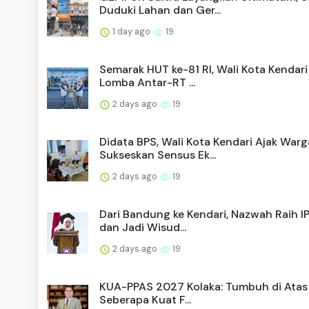
Duduki Lahan dan Ger...
1 day ago
19
Semarak HUT ke-81 RI, Wali Kota Kendar
Lomba Antar-RT ...
2 days ago
19
Didata BPS, Wali Kota Kendari Ajak Warg
Sukseskan Sensus Ek...
2 days ago
19
Dari Bandung ke Kendari, Nazwah Raih I
dan Jadi Wisud...
2 days ago
19
KUA-PPAS 2027 Kolaka: Tumbuh di Atas 
Seberapa Kuat F...