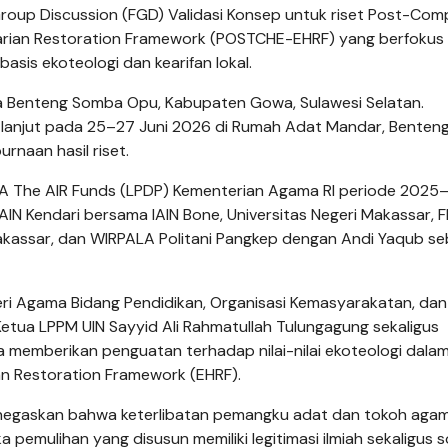
roup Discussion (FGD) Validasi Konsep untuk riset Post-Com
arian Restoration Framework (POSTCHE-EHRF) yang berfokus
is ekoteologi dan kearifan lokal.
ga Benteng Somba Opu, Kabupaten Gowa, Sulawesi Selatan.
k lanjut pada 25–27 Juni 2026 di Rumah Adat Mandar, Benten
naan hasil riset.
A The AIR Funds (LPDP) Kementerian Agama RI periode 2025
 IAIN Kendari bersama IAIN Bone, Universitas Negeri Makassar, F
kassar, dan WIRPALA Politani Pangkep dengan Andi Yaqub se
ri Agama Bidang Pendidikan, Organisasi Kemasyarakatan, dan
 Ketua LPPM UIN Sayyid Ali Rahmatullah Tulungagung sekaligus
ya memberikan penguatan terhadap nilai-nilai ekoteologi dala
an Restoration Framework (EHRF).
 menegaskan bahwa keterlibatan pemangku adat dan tokoh aga
emulihan yang disusun memiliki legitimasi ilmiah sekaligus so