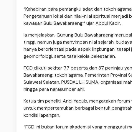
“Kehadiran para pemangku adat dan tokoh agama me
Pengetahuan lokal dan nilai-nilai spiritual menja
kawasan Bulu Bawakaraeng,” ujar Abdul Kadir.
Ia menjelaskan, Gunung Bulu Bawakaraeng merupa
tinggi, namun juga menyimpan nilai sejarah, budaya
hanya berorientasi pada aspek lingkungan, tetapi
geomorfologi, serta tata kelola pelestarian.
FGD diikuti sekitar 77 peserta dan 37 peninjau ya
Bawakaraeng, tokoh agama, Pemerintah Provinsi S
Sulawesi Selatan, PUSDAL LH SUMA, organisasi mah
hingga para narasumber ahli.
Ketua tim peneliti, Andi Yaqub, mengatakan forum
untuk mempertemukan berbagai bentuk pengetah
kondisi lapangan.
“FGD ini bukan forum akademisi yang menggurui m