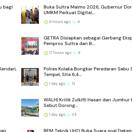
u bagi
Buka Sultra Maimo 2026, Gubernur Do
UMKM Perkuat Digital...
6 hours ago
4
GETRA Disiapkan sebagai Gerbang Eksp
Pemprov Sultra dan B...
17 hours ago
6
endari,
Polres Kolaka Bongkar Peredaran Sabu 
Tempel, Sita 6,4...
1 day ago
13
WALHI Kritik Zulkifli Hasan dan Jumhur 
Sebut Dorong...
1 day ago
24
iap
BEM Teknik UHO Buka Suara soal Dekan