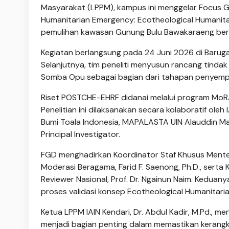
Masyarakat (LPPM), kampus ini menggelar Focus G
Humanitarian Emergency: Ecotheological Humanit
pemulihan kawasan Gunung Bulu Bawakaraeng berbas
Kegiatan berlangsung pada 24 Juni 2026 di Baru
Selanjutnya, tim peneliti menyusun rancang tinda
Somba Opu sebagai bagian dari tahapan penyempur
Riset POSTCHE-EHRF didanai melalui program MoR
Penelitian ini dilaksanakan secara kolaboratif oleh
Bumi Toala Indonesia, MAPALASTA UIN Alauddin Ma
Principal Investigator.
FGD menghadirkan Koordinator Staf Khusus Mente
Moderasi Beragama, Farid F. Saenong, Ph.D., serta
Reviewer Nasional, Prof. Dr. Ngainun Naim. Keduan
proses validasi konsep Ecotheological Humanitari
Ketua LPPM IAIN Kendari, Dr. Abdul Kadir, M.Pd.,
menjadi bagian penting dalam memastikan kerangka p