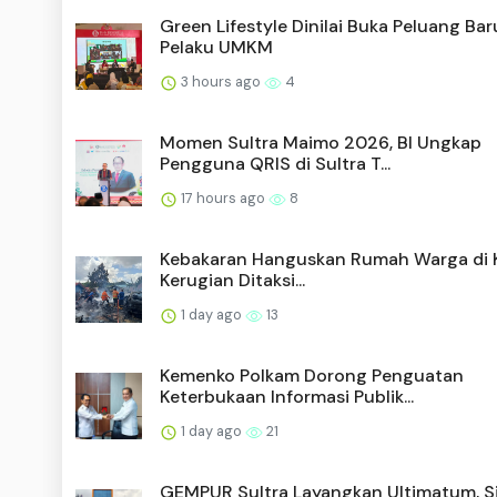
Green Lifestyle Dinilai Buka Peluang Bar
Pelaku UMKM
3 hours ago
4
Momen Sultra Maimo 2026, BI Ungkap
Pengguna QRIS di Sultra T...
17 hours ago
8
Kebakaran Hanguskan Rumah Warga di K
Kerugian Ditaksi...
1 day ago
13
Kemenko Polkam Dorong Penguatan
Keterbukaan Informasi Publik...
1 day ago
21
GEMPUR Sultra Layangkan Ultimatum, S