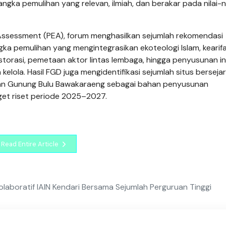
 pemulihan yang relevan, ilmiah, dan berakar pada nilai-ni
 Assessment (PEA), forum menghasilkan sejumlah rekomendasi
ngka pemulihan yang mengintegrasikan ekoteologi Islam, kearif
k restorasi, pemetaan aktor lintas lembaga, hingga penyusunan i
 kelola. Hasil FGD juga mengidentifikasi sejumlah situs berseja
san Gunung Bulu Bawakaraeng sebagai bahan penyusunan
rget riset periode 2025–2027.
Read Entire Article
laboratif IAIN Kendari Bersama Sejumlah Perguruan Tinggi