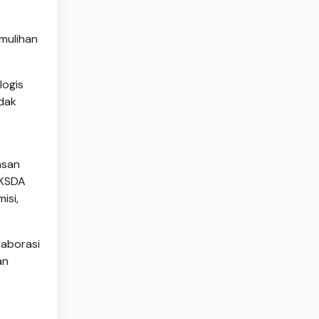
emulihan
logis
idak
asan
BKSDA
isi,
laborasi
an