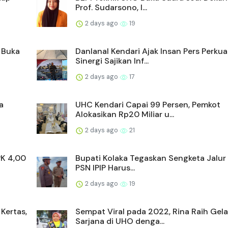
Prof. Sudarsono, I...
2 days ago
19
i Buka
Danlanal Kendari Ajak Insan Pers Perkua
Sinergi Sajikan Inf...
2 days ago
17
a
UHC Kendari Capai 99 Persen, Pemkot
Alokasikan Rp20 Miliar u...
2 days ago
21
PK 4,00
Bupati Kolaka Tegaskan Sengketa Jalur
PSN IPIP Harus...
2 days ago
19
Kertas,
Sempat Viral pada 2022, Rina Raih Gela
Sarjana di UHO denga...