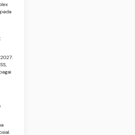
plex
 pada
g
–2027.
ISS,
bagai
m
ma
sial.