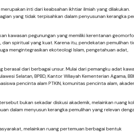
rupakan inti dari keabsahan ikhtiar ilmiah yang dilakukan.
di bagian yang tidak terpisahkan dalam penyusunan kerangka p
kan kawasan pegunungan yang memiliki kerentanan geomorfo
, dan spiritual yang kuat. Karena itu, pendekatan pemulihan t
 juga mengintegrasikan ekoteologi Islam, pengetahuan adat,
ng berasal dari berbagai unsur. Mulai dari pemangku adat kaw
ulawesi Selatan, BPBD, Kantor Wilayah Kementerian Agama, B
asiswa pencinta alam PTKIN, komunitas pencinta alam, akadem
 tersebut bukan sekadar diskusi akademik, melainkan ruang ko
uan dalam menyusun kerangka pemulihan yang relevan deng
asyarakat, melainkan ruang pertemuan berbagai bentuk