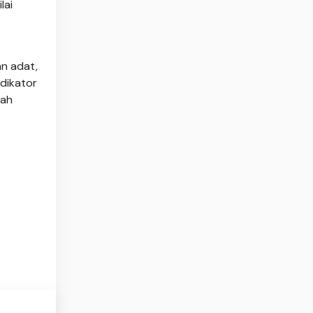
lai
an adat,
ndikator
rah