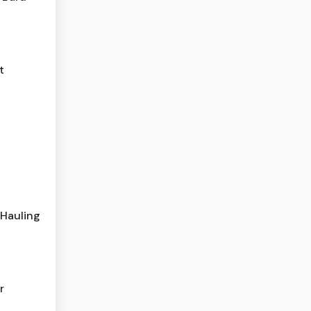
t
 Hauling
r