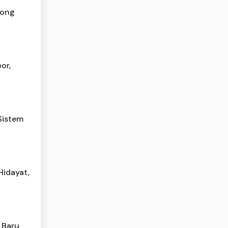
rong
or,
Sistem
Hidayat,
 Baru