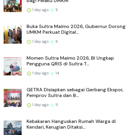
bagi Pelaku UMKM
1 day ago
9
Buka Sultra Maimo 2026, Gubernur Dorong
UMKM Perkuat Digital...
1 day ago
9
Momen Sultra Maimo 2026, BI Ungkap
Pengguna QRIS di Sultra T...
1 day ago
14
GETRA Disiapkan sebagai Gerbang Ekspor,
Pemprov Sultra dan B...
1 day ago
11
Kebakaran Hanguskan Rumah Warga di
Kendari, Kerugian Ditaksi...