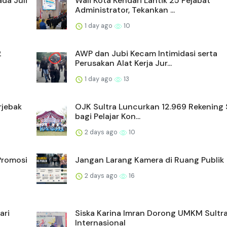
ada Juli
Wali Kota Kendari Lantik 25 Pejabat
Administrator, Tekankan ...
1 day ago
10
2
AWP dan Jubi Kecam Intimidasi serta
Perusakan Alat Kerja Jur...
1 day ago
13
rjebak
OJK Sultra Luncurkan 12.969 Rekening 
bagi Pelajar Kon...
2 days ago
10
Promosi
Jangan Larang Kamera di Ruang Publik
2 days ago
16
ari
Siska Karina Imran Dorong UMKM Sultr
Internasional