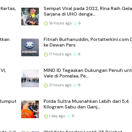
Kertas,
Sempat Viral pada 2022, Rina Raih Gela
Sarjana di UHO denga...
16 hours ago
6
atkan
Fitnah Burhanuddin, Portalterkini.com 
ke Dewan Pers
17 hours ago
6
VI,
MIND ID Tegaskan Dukungan Penuh unt
Vale di Pomalaa, Pe...
21 hours ago
8
 Rumput
Polda Sultra Musnahkan Lebih dari 5,4
Kilogram Sabu dan Ganj...
1 day ago
11