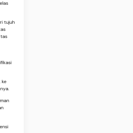
jelas
i tujuh
tas
ltas
fikasi
 ke
snya.
sman
an
ensi