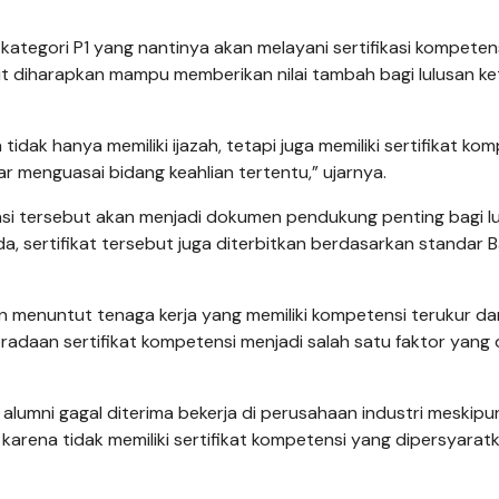
tegori P1 yang nantinya akan melayani sertifikasi kompetens
t diharapkan mampu memberikan nilai tambah bagi lulusan ke
tidak hanya memiliki ijazah, tetapi juga memiliki sertifikat ko
 menguasai bidang keahlian tertentu,” ujarnya.
si tersebut akan menjadi dokumen pendukung penting bagi l
a, sertifikat tersebut juga diterbitkan berdasarkan standar 
in menuntut tenaga kerja yang memiliki kompetensi terukur d
eberadaan sertifikat kompetensi menjadi salah satu faktor yang
umni gagal diterima bekerja di perusahaan industri meskipu
arena tidak memiliki sertifikat kompetensi yang dipersyarat