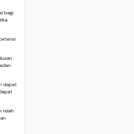
i bagi
tika
mpetensi
ulusan
Badan
an dapat
 dapat
n telah
kan