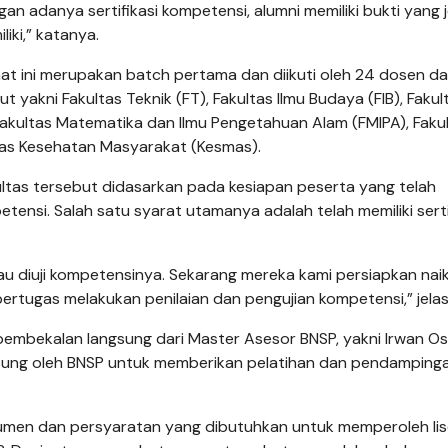
engan adanya sertifikasi kompetensi, alumni memiliki bukti yang 
ki,” katanya.
at ini merupakan batch pertama dan diikuti oleh 24 dosen dar
t yakni Fakultas Teknik (FT), Fakultas Ilmu Budaya (FIB), Fakul
, Fakultas Matematika dan Ilmu Pengetahuan Alam (FMIPA), Faku
ltas Kesehatan Masyarakat (Kesmas).
ltas tersebut didasarkan pada kesiapan peserta yang telah
ensi. Salah satu syarat utamanya adalah telah memiliki serti
au diuji kompetensinya. Sekarang mereka kami persiapkan naik
ertugas melakukan penilaian dan pengujian kompetensi,” jela
pembekalan langsung dari Master Asesor BNSP, yakni Irwan O
sung oleh BNSP untuk memberikan pelatihan dan pendamping
umen dan persyaratan yang dibutuhkan untuk memperoleh lis