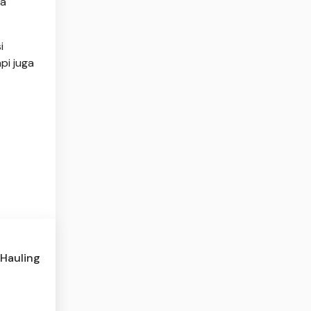
pa
i
pi juga
 Hauling