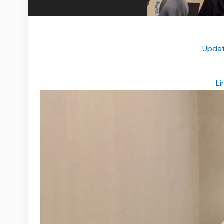
Updat
Li