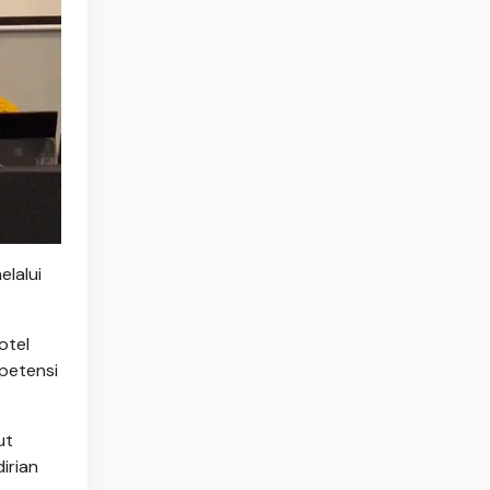
elalui
otel
mpetensi
ut
irian