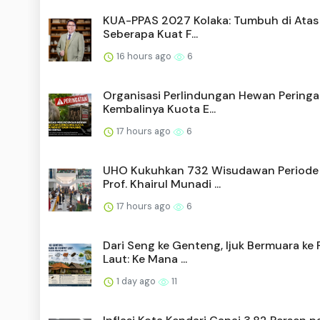
KUA-PPAS 2027 Kolaka: Tumbuh di Atas 
Seberapa Kuat F...
16 hours ago
6
Organisasi Perlindungan Hewan Pering
Kembalinya Kuota E...
17 hours ago
6
UHO Kukuhkan 732 Wisudawan Periode 
Prof. Khairul Munadi ...
17 hours ago
6
Dari Seng ke Genteng, Ijuk Bermuara ke
Laut: Ke Mana ...
1 day ago
11