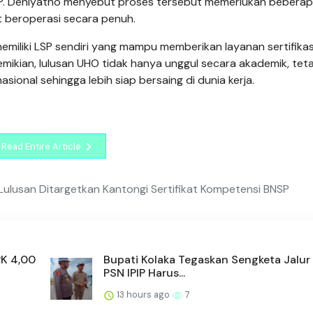
BNSP. Deniyatno menyebut proses tersebut memerlukan bebera
t beroperasi secara penuh.
memiliki LSP sendiri yang mampu memberikan layanan sertifikas
ikian, lulusan UHO tidak hanya unggul secara akademik, teta
asional sehingga lebih siap bersaing di dunia kerja.
Read Entire Article
 Lulusan Ditargetkan Kantongi Sertifikat Kompetensi BNSP
PK 4,00
Bupati Kolaka Tegaskan Sengketa Jalur
PSN IPIP Harus...
13 hours ago
7