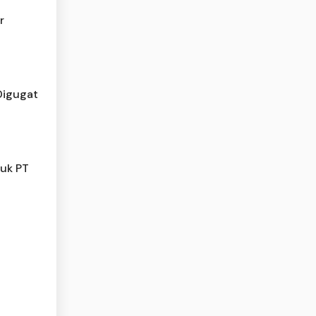
r
Digugat
uk PT