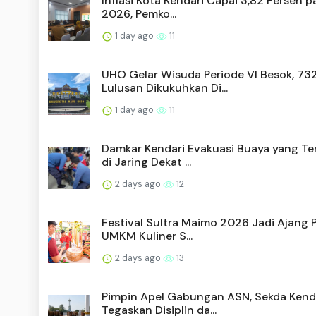
Inflasi Kota Kendari Capai 3,82 Persen p
2026, Pemko...
1 day ago
11
UHO Gelar Wisuda Periode VI Besok, 73
Lulusan Dikukuhkan Di...
1 day ago
11
Damkar Kendari Evakuasi Buaya yang Te
di Jaring Dekat ...
2 days ago
12
Festival Sultra Maimo 2026 Jadi Ajang 
UMKM Kuliner S...
2 days ago
13
Pimpin Apel Gabungan ASN, Sekda Kend
Tegaskan Disiplin da...