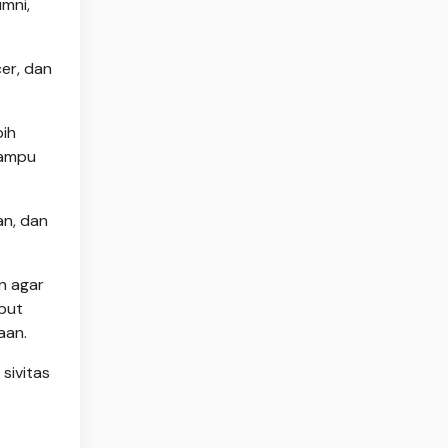
mni,
er, dan
bih
mampu
an, dan
n agar
but
aan.
sivitas