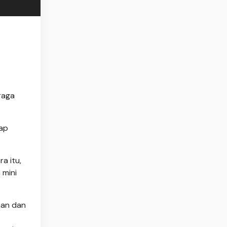
raga
lap
a itu,
 mini
aan dan