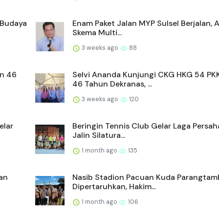
 Budaya
Enam Paket Jalan MYP Sulsel Berjalan, Ah
Skema Multi...
3 weeks ago
88
an 46
Selvi Ananda Kunjungi CKG HKG 54 PK
46 Tahun Dekranas, ...
3 weeks ago
120
elar
Beringin Tennis Club Gelar Laga Persah
Jalin Silatura...
1 month ago
135
an
Nasib Stadion Pacuan Kuda Parangta
Dipertaruhkan, Hakim...
1 month ago
106