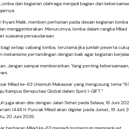
. Lomba dan kegiatan olahraga menjadi bagian dari kebersamaa
ujarnya.
Dr Ihyani Malik, memberi perhatian pada desain kegiatan lomba
 dan menggembirakan. Menurutnya, lomba dalam rangka Milad
uat suasana persaudaraan.
bagi setiap cabang lomba, terutama jika jumlah peserta cuk
dan mekanisme pertandingan dengan baik agar kegiatan berjalan
an. Jangan sampai memberatkan. Yang penting kebersamaan,
ani.
besar Milad ke-63 Unismuh Makassar yang mengusung tema “6
 Kampus Bereputasi Global dalam Spirit I-GIFT.”
h juga akan diisi dengan Jalan Sehat pada Selasa, 16 Juni 20
rram 1448 H. Puncak Milad akan digelar pada Jumat, 19 Juni 
u, 20 Juni 2026.
ssar berharap Milad ke-63 menjadi momentum memperkuat