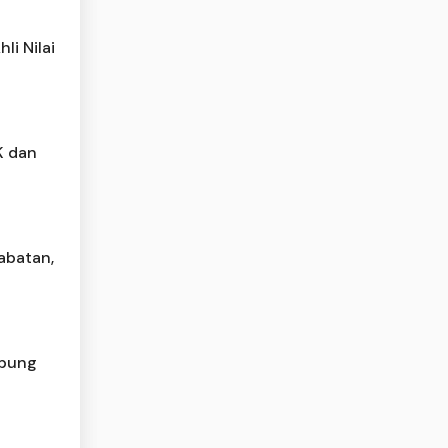
li Nilai
K dan
abatan,
mbung