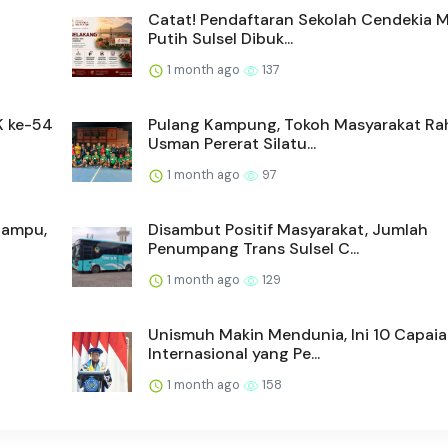
Catat! Pendaftaran Sekolah Cendekia 
Putih Sulsel Dibuk...
1 month ago
137
K ke-54
Pulang Kampung, Tokoh Masyarakat R
Usman Pererat Silatu...
1 month ago
97
Mampu,
Disambut Positif Masyarakat, Jumlah
Penumpang Trans Sulsel C...
1 month ago
129
Unismuh Makin Mendunia, Ini 10 Capai
Internasional yang Pe...
1 month ago
158