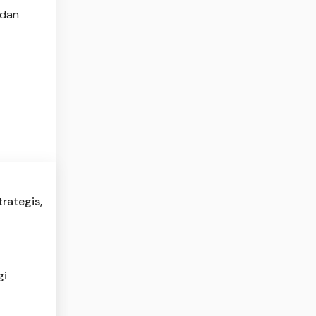
 dan
rategis,
gi