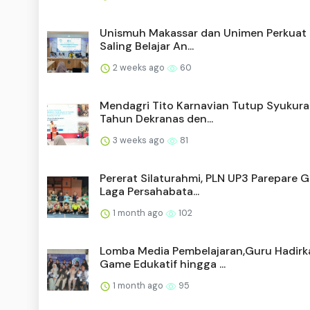
Unismuh Makassar dan Unimen Perkuat
Saling Belajar An...
2 weeks ago
60
Mendagri Tito Karnavian Tutup Syukur
Tahun Dekranas den...
3 weeks ago
81
Pererat Silaturahmi, PLN UP3 Parepare G
Laga Persahabata...
1 month ago
102
Lomba Media Pembelajaran,Guru Hadirk
Game Edukatif hingga ...
1 month ago
95