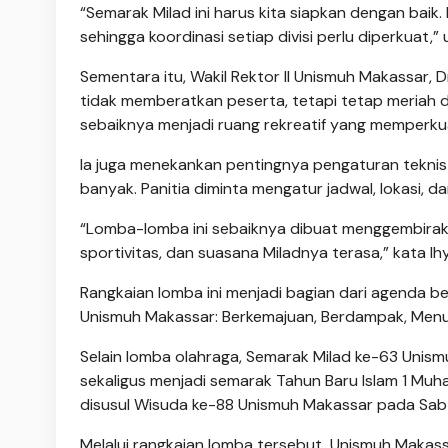
“Semarak Milad ini harus kita siapkan dengan baik
sehingga koordinasi setiap divisi perlu diperkuat,” 
Sementara itu, Wakil Rektor II Unismuh Makassar, 
tidak memberatkan peserta, tetapi tetap meriah
sebaiknya menjadi ruang rekreatif yang memperk
Ia juga menekankan pentingnya pengaturan teknis 
banyak. Panitia diminta mengatur jadwal, lokasi, 
“Lomba-lomba ini sebaiknya dibuat menggembirak
sportivitas, dan suasana Miladnya terasa,” kata Ihy
Rangkaian lomba ini menjadi bagian dari agenda 
Unismuh Makassar: Berkemajuan, Berdampak, Menuju
Selain lomba olahraga, Semarak Milad ke-63 Unismu
sekaligus menjadi semarak Tahun Baru Islam 1 Muha
disusul Wisuda ke-88 Unismuh Makassar pada Sabt
Melalui rangkaian lomba tersebut, Unismuh Maka