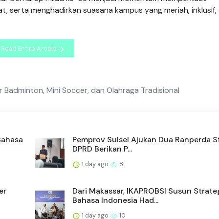
 serta menghadirkan suasana kampus yang meriah, inklusif,
Read Entire Article
 Badminton, Mini Soccer, dan Olahraga Tradisional
Bahasa
Pemprov Sulsel Ajukan Dua Ranperda St
DPRD Berikan P...
1 day ago
8
er
Dari Makassar, IKAPROBSI Susun Strate
Bahasa Indonesia Had...
1 day ago
10