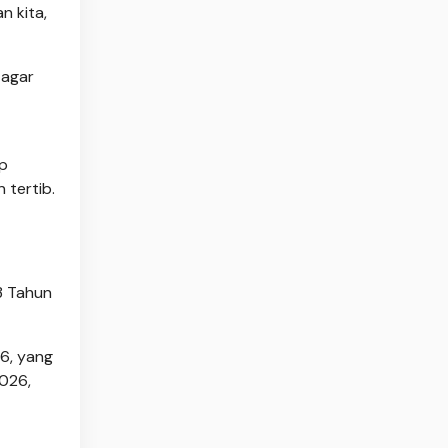
n kita,
 agar
up
 tertib.
3 Tahun
26, yang
2026,