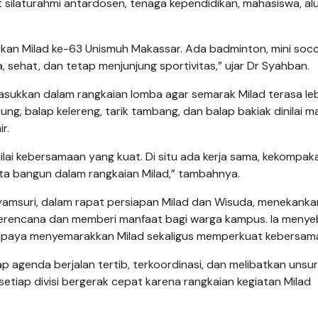
silaturahmi antardosen, tenaga kependidikan, mahasiswa, alu
kan Milad ke-63 Unismuh Makassar. Ada badminton, mini socc
a, sehat, dan tetap menjunjung sportivitas,” ujar Dr Syahban.
asukkan dalam rangkaian lomba agar semarak Milad terasa le
rung, balap kelereng, tarik tambang, dan balap bakiak dinilai 
r.
nilai kebersamaan yang kuat. Di situ ada kerja sama, kekompak
kita bangun dalam rangkaian Milad,” tambahnya.
 Syamsuri, dalam rapat persiapan Milad dan Wisuda, menekanka
 terencana dan memberi manfaat bagi warga kampus. Ia menye
i upaya menyemarakkan Milad sekaligus memperkuat kebersam
p agenda berjalan tertib, terkoordinasi, dan melibatkan unsur 
setiap divisi bergerak cepat karena rangkaian kegiatan Milad