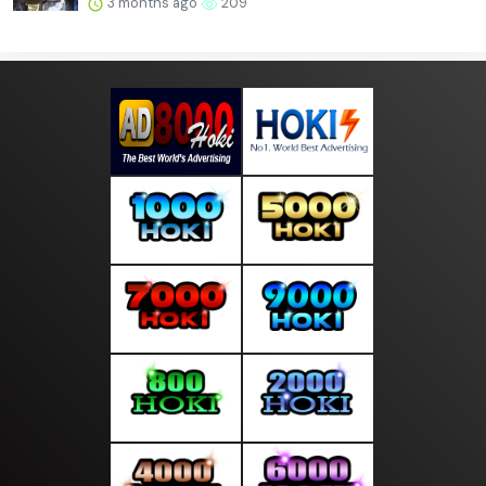
3 months ago
209