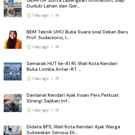
GEMPUR Sultra Layangkan Ultimatum, Siap
Duduki Lahan dan Ger...
1 day ago
19
BEM Teknik UHO Buka Suara soal Dekan Baru
Prof. Sudarsono, I...
1 day ago
19
Semarak HUT ke-81 RI, Wali Kota Kendari
Buka Lomba Antar-RT ...
1 day ago
19
Danlanal Kendari Ajak Insan Pers Perkuat
Sinergi Sajikan Inf...
1 day ago
15
Didata BPS, Wali Kota Kendari Ajak Warga
Sukseskan Sensus Ek...