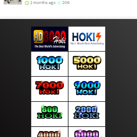
2 months ago
206