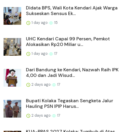
Didata BPS, Wali Kota Kendari Ajak Warga
Sukseskan Sensus Ek...
1 day ago
15
UHC Kendari Capai 99 Persen, Pemkot
Alokasikan Rp20 Miliar u...
1 day ago
17
Dari Bandung ke Kendari, Nazwah Raih IPK
4,00 dan Jadi Wisud...
2 days ago
17
Bupati Kolaka Tegaskan Sengketa Jalur
Hauling PSN IPIP Harus...
2 days ago
17
KUA-PPAS 2027 Kolaka: Tumbuh di Atas