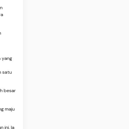
an
ra
n
a yang
h satu
h besar
ang maju
ini. Ia