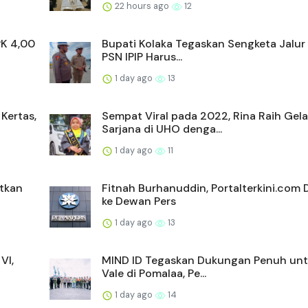
22 hours ago
12
PK 4,00
Bupati Kolaka Tegaskan Sengketa Jalur
PSN IPIP Harus...
1 day ago
13
Kertas,
Sempat Viral pada 2022, Rina Raih Gela
Sarjana di UHO denga...
1 day ago
11
atkan
Fitnah Burhanuddin, Portalterkini.com 
ke Dewan Pers
1 day ago
13
VI,
MIND ID Tegaskan Dukungan Penuh unt
Vale di Pomalaa, Pe...
1 day ago
14