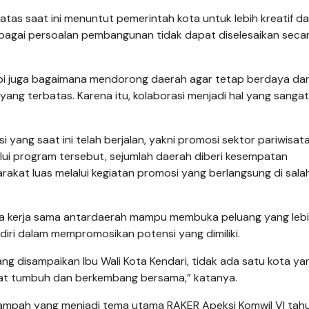
atas saat ini menuntut pemerintah kota untuk lebih kreatif d
bagai persoalan pembangunan tidak dapat diselesaikan seca
api juga bagaimana mendorong daerah agar tetap berdaya da
ang terbatas. Karena itu, kolaborasi menjadi hal yang sangat
yang saat ini telah berjalan, yakni promosi sektor pariwisat
alui program tersebut, sejumlah daerah diberi kesempatan
kat luas melalui kegiatan promosi yang berlangsung di sala
wa kerja sama antardaerah mampu membuka peluang yang lebi
ndiri dalam mempromosikan potensi yang dimiliki.
 yang disampaikan Ibu Wali Kota Kendari, tidak ada satu kota y
dapat tumbuh dan berkembang bersama,” katanya.
 sampah yang menjadi tema utama RAKER Apeksi Komwil VI tahun 