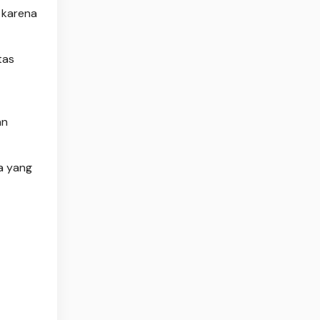
 karena
tas
an
a yang