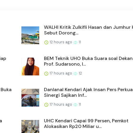
WALHI Kritik Zulkifli Hasan dan Jumhur 
Sebut Dorong...
12 hours ago
11
iap
BEM Teknik UHO Buka Suara soal Dekan
Prof. Sudarsono, I...
17 hours ago
12
i Buka
Danlanal Kendari Ajak Insan Pers Perkua
Sinergi Sajikan Inf...
17 hours ago
11
a
UHC Kendari Capai 99 Persen, Pemkot
Alokasikan Rp20 Miliar u...