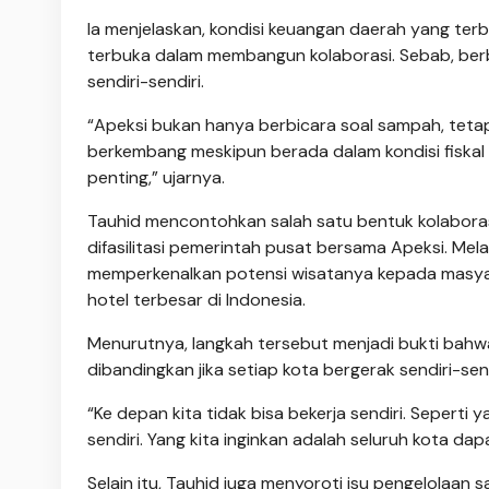
Ia menjelaskan, kondisi keuangan daerah yang terb
terbuka dalam membangun kolaborasi. Sebab, ber
sendiri-sendiri.
“Apeksi bukan hanya berbicara soal sampah, tet
berkembang meskipun berada dalam kondisi fiskal y
penting,” ujarnya.
Tauhid mencontohkan salah satu bentuk kolaborasi 
difasilitasi pemerintah pusat bersama Apeksi. Mel
memperkenalkan potensi wisatanya kepada masyara
hotel terbesar di Indonesia.
Menurutnya, langkah tersebut menjadi bukti bah
dibandingkan jika setiap kota bergerak sendiri-se
“Ke depan kita tidak bisa bekerja sendiri. Seperti
sendiri. Yang kita inginkan adalah seluruh kota 
Selain itu, Tauhid juga menyoroti isu pengelolaan