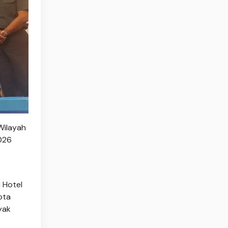
 Wilayah
026
 Hotel
ota
yak