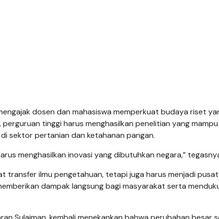
 mengajak dosen dan mahasiswa memperkuat budaya riset ya
 perguruan tinggi harus menghasilkan penelitian yang mampu
di sektor pertanian dan ketahanan pangan.
harus menghasilkan inovasi yang dibutuhkan negara,” tegasny
t transfer ilmu pengetahuan, tetapi juga harus menjadi pusat
pat memberikan dampak langsung bagi masyarakat serta menduk
mran Sulaiman, kembali menekankan bahwa perubahan besar se