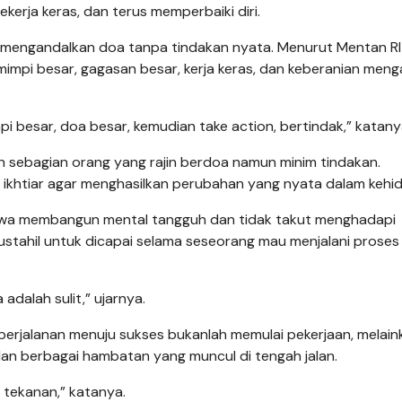
erja keras, dan terus memperbaiki diri.
a mengandalkan doa tanpa tindakan nyata. Menurut Mentan RI
 mimpi besar, gagasan besar, kerja keras, dan keberanian meng
pi besar, doa besar, kemudian take action, bertindak,” katany
n sebagian orang yang rajin berdoa namun minim tindakan.
 ikhtiar agar menghasilkan perubahan yang nyata dalam kehi
swa membangun mental tangguh dan tidak takut menghadapi
ustahil untuk dicapai selama seseorang mau menjalani proses
adalah sulit,” ujarnya.
perjalanan menuju sukses bukanlah memulai pekerjaan, melain
an berbagai hambatan yang muncul di tengah jalan.
m tekanan,” katanya.