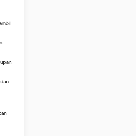
ambil
a.
dupan.
 dan
kan