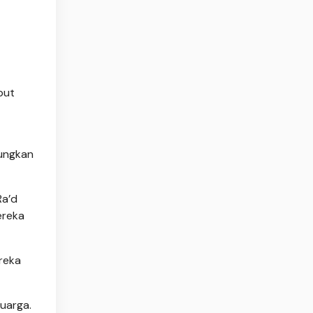
but
tungkan
Ra’d
ereka
reka
luarga.