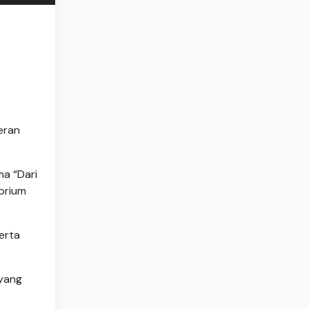
eran
a “Dari
torium
erta
yang