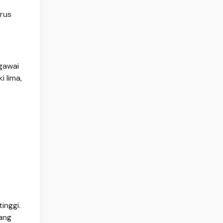
rus
gawai
i lima,
inggi.
ang