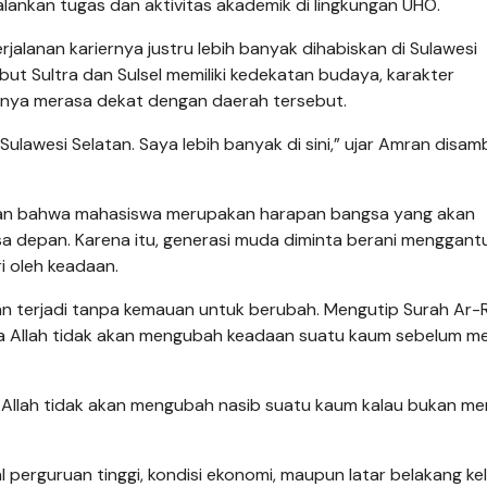
jalankan tugas dan aktivitas akademik di lingkungan UHO.
alanan kariernya justru lebih banyak dihabiskan di Sulawesi
ut Sultra dan Sulsel memiliki kedekatan budaya, karakter
rinya merasa dekat dengan daerah tersebut.
ulawesi Selatan. Saya lebih banyak di sini,” ujar Amran disam
kan bahwa mahasiswa merupakan harapan bangsa yang akan
a depan. Karena itu, generasi muda diminta berani menggan
i oleh keadaan.
n terjadi tanpa kemauan untuk berubah. Mengutip Surah Ar-
hwa Allah tidak akan mengubah keadaan suatu kaum sebelum m
. Allah tidak akan mengubah nasib suatu kaum kalau bukan me
 perguruan tinggi, kondisi ekonomi, maupun latar belakang ke