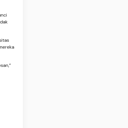
unci
idak
itas
 mereka
esan,”