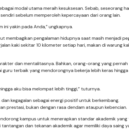
sebagai modal utama meraih kesuksesan. Sebab, seseorang ha
endiri sebelum memperoleh kepercayaan dari orang lain.
am ini yakin pada Anda,” ungkapnya.
turut membagikan pengalaman hidupnya saat masih menjadi pe
lan kaki sekitar 10 kilometer setiap hari, makan di warung kak
akter dan mentalitasnya. Bahkan, orang-orang yang pernah
 guru terbaik yang mendorongnya bekerja lebih keras hingga
hingga aku bisa melompat lebih tinggi,” tuturnya.
dan kegagalan sebagai energi positif untuk berkembang.
gan prestasi, bukan dengan rasa dendam ataupun kebencian.
 mendorong kampus untuk menerapkan standar akademik yang t
i tantangan dan tekanan akademik agar memiliki daya saing y