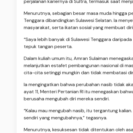
perjalanan kariernya di Sultra, termasuk saat men
Menurutnya, sebagian besar masa muda hingga perj
Tenggara dibandingkan Sulawesi Selatan. Ia menyeb
masyarakat, serta ikatan sosial yang membuat di
“Saya lebih banyak di Sulawesi Tenggara daripada S
tepuk tangan peserta.
Dalam kuliah umum itu, Amran Sulaiman menegas
melanjutkan estafet pembangunan nasional di mas
cita-cita setinggi mungkin dan tidak membatasi dir
Ia mengingatkan bahwa perubahan nasib tidak aka
ayat 11, Menteri Pertanian RI itu menegaskan ba
berusaha mengubah diri mereka sendiri.
“Kalau mau mengubah nasib, itu tergantung kalian
sendiri yang mengubahnya,” tegasnya.
Menurutnya, kesuksesan tidak ditentukan oleh asal