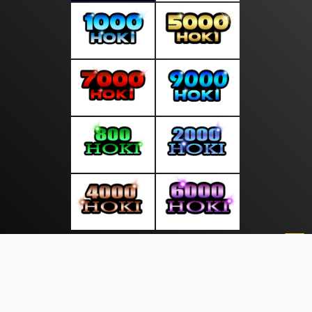
About Us
·
Contact Us
·
Terms & Conditions
·
© seputaranalisa.com 2026. All rights are reserved