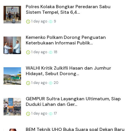
Polres Kolaka Bongkar Peredaran Sabu
Sistem Tempel, Sita 6,4...
1 day ago
9
Kemenko Polkam Dorong Penguatan
Keterbukaan Informasi Publik...
1 day ago
18
WALHI Kritik Zulkifli Hasan dan Jumhur
Hidayat, Sebut Dorong...
1 day ago
20
GEMPUR Sultra Layangkan Ultimatum, Siap
Duduki Lahan dan Ger...
1 day ago
17
BEM Teknik UHO Buka Suara soal Dekan Baru