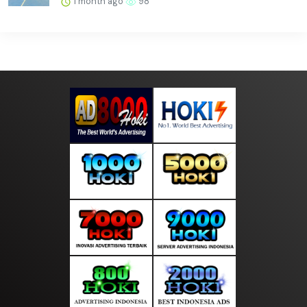
1 month ago
98