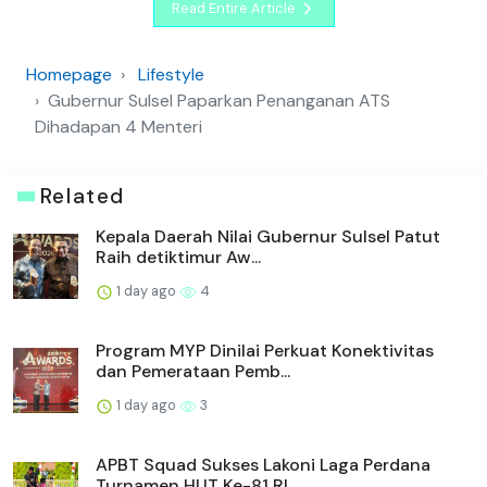
Read Entire Article
Homepage
Lifestyle
Gubernur Sulsel Paparkan Penanganan ATS
Dihadapan 4 Menteri
Related
Kepala Daerah Nilai Gubernur Sulsel Patut
Raih detiktimur Aw...
1 day ago
4
Program MYP Dinilai Perkuat Konektivitas
dan Pemerataan Pemb...
1 day ago
3
APBT Squad Sukses Lakoni Laga Perdana
Turnamen HUT Ke-81 RI ...