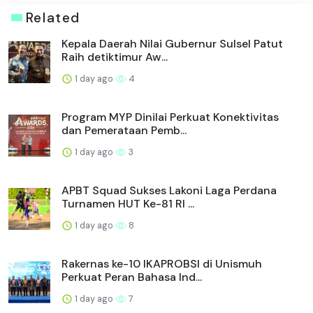
Related
Kepala Daerah Nilai Gubernur Sulsel Patut
Raih detiktimur Aw...
1 day ago
4
Program MYP Dinilai Perkuat Konektivitas
dan Pemerataan Pemb...
1 day ago
3
APBT Squad Sukses Lakoni Laga Perdana
Turnamen HUT Ke-81 RI ...
1 day ago
8
Rakernas ke-10 IKAPROBSI di Unismuh
Perkuat Peran Bahasa Ind...
1 day ago
7