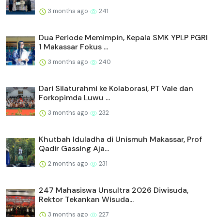
3 months ago
241
Dua Periode Memimpin, Kepala SMK YPLP PGRI
1 Makassar Fokus ...
3 months ago
240
Dari Silaturahmi ke Kolaborasi, PT Vale dan
Forkopimda Luwu ...
3 months ago
232
Khutbah Iduladha di Unismuh Makassar, Prof
Qadir Gassing Aja...
2 months ago
231
247 Mahasiswa Unsultra 2026 Diwisuda,
Rektor Tekankan Wisuda...
3 months ago
227