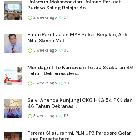
Unismuh Makassar dan Unimen Perkuat
Budaya Saling Belajar An...
2 weeks ago
57
Enam Paket Jalan MYP Sulsel Berjalan, Ahli
Nilai Skema Multi...
3 weeks ago
88
Mendagri Tito Karnavian Tutup Syukuran 46
Tahun Dekranas den...
3 weeks ago
80
Selvi Ananda Kunjungi CKG HKG 54 PKK dan
46 Tahun Dekranas, ...
3 weeks ago
118
Pererat Silaturahmi, PLN UP3 Parepare Gelar
Laga Persahabata...