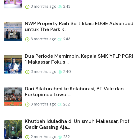
3 months ago
243
NWP Property Raih Sertifikasi EDGE Advanced
untuk The Park K...
3 months ago
243
Dua Periode Memimpin, Kepala SMK YPLP PGRI
1 Makassar Fokus ...
3 months ago
240
Dari Silaturahmi ke Kolaborasi, PT Vale dan
Forkopimda Luwu ...
3 months ago
232
Khutbah Iduladha di Unismuh Makassar, Prof
Qadir Gassing Aja...
2 months ago
232