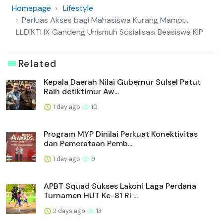
Homepage
Lifestyle
Perluas Akses bagi Mahasiswa Kurang Mampu,
LLDIKTI IX Gandeng Unismuh Sosialisasi Beasiswa KIP
Related
Kepala Daerah Nilai Gubernur Sulsel Patut
Raih detiktimur Aw...
1 day ago
10
Program MYP Dinilai Perkuat Konektivitas
dan Pemerataan Pemb...
1 day ago
9
APBT Squad Sukses Lakoni Laga Perdana
Turnamen HUT Ke-81 RI ...
2 days ago
13