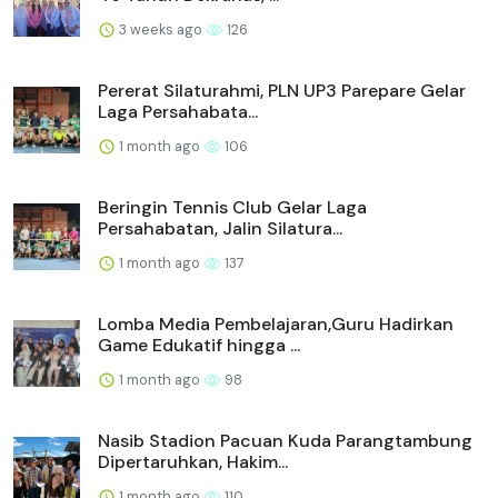
3 weeks ago
126
Pererat Silaturahmi, PLN UP3 Parepare Gelar
Laga Persahabata...
1 month ago
106
Beringin Tennis Club Gelar Laga
Persahabatan, Jalin Silatura...
1 month ago
137
Lomba Media Pembelajaran,Guru Hadirkan
Game Edukatif hingga ...
1 month ago
98
Nasib Stadion Pacuan Kuda Parangtambung
Dipertaruhkan, Hakim...
1 month ago
110