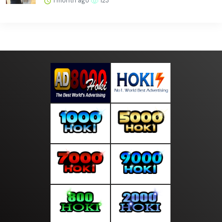
1 month ago
123