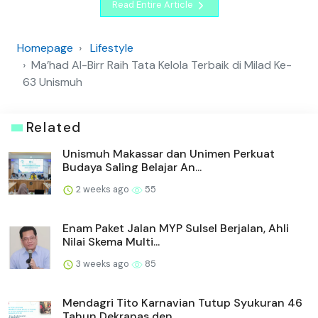
Read Entire Article
Homepage
Lifestyle
Ma’had Al-Birr Raih Tata Kelola Terbaik di Milad Ke-
63 Unismuh
Related
Unismuh Makassar dan Unimen Perkuat
Budaya Saling Belajar An...
2 weeks ago
55
Enam Paket Jalan MYP Sulsel Berjalan, Ahli
Nilai Skema Multi...
3 weeks ago
85
Mendagri Tito Karnavian Tutup Syukuran 46
Tahun Dekranas den...