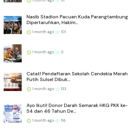
1 month ago
91
Nasib Stadion Pacuan Kuda Parangtambung
Dipertaruhkan, Hakim...
1 month ago
101
1 month ago
0
Catat! Pendaftaran Sekolah Cendekia Merah
Putih Sulsel Dibuk...
1 month ago
133
Ayo Ikuti! Donor Darah Semarak HKG PKK ke-
54 dan 46 Tahun De...
1 month ago
116