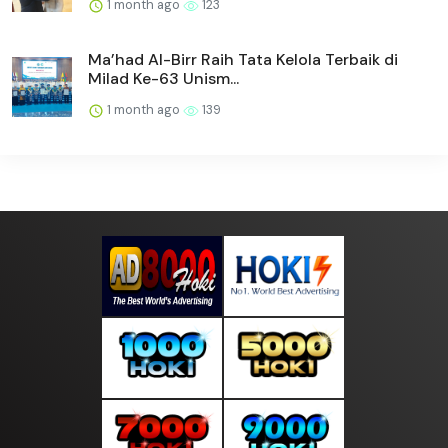
1 month ago
123
Ma’had Al-Birr Raih Tata Kelola Terbaik di
Milad Ke-63 Unism...
1 month ago
139