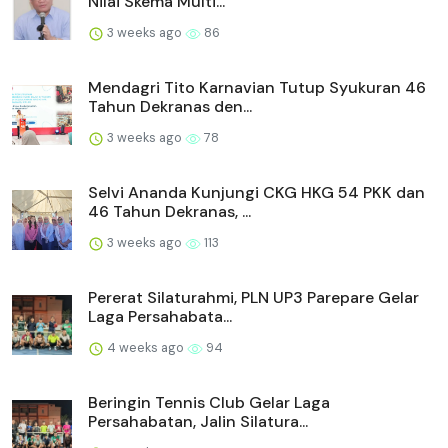
Nilai Skema Multi...
3 weeks ago
86
Mendagri Tito Karnavian Tutup Syukuran 46
Tahun Dekranas den...
3 weeks ago
78
Selvi Ananda Kunjungi CKG HKG 54 PKK dan
46 Tahun Dekranas, ...
3 weeks ago
113
Pererat Silaturahmi, PLN UP3 Parepare Gelar
Laga Persahabata...
4 weeks ago
94
Beringin Tennis Club Gelar Laga
Persahabatan, Jalin Silatura...