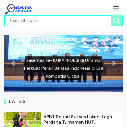
Rakernas ke-10 IKAPROBSI di Unismuh
Previous
Next
Perkuat Peran Bahasa Indonesia di Era
Kompetisi Global
LATEST
APBT Squad Sukses Lakoni Laga
Perdana Turnamen HUT...