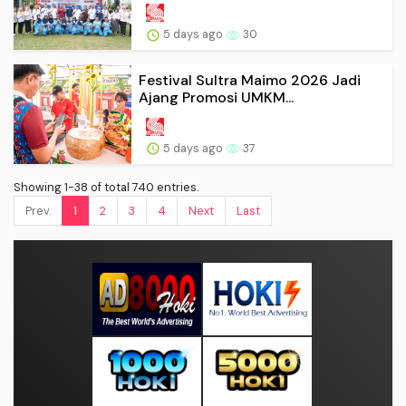
5 days ago
30
Festival Sultra Maimo 2026 Jadi
Ajang Promosi UMKM...
5 days ago
37
Showing 1-38 of total 740 entries.
Prev.
1
2
3
4
Next
Last