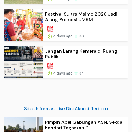
Festival Sultra Maimo 2026 Jadi
Ajang Promosi UMKM...
4 days ago
30
Jangan Larang Kamera di Ruang
Publik
4 days ago
34
Situs Informasi Live Dini Akurat Terbaru
Pimpin Apel Gabungan ASN, Sekda
Kendari Tegaskan D...