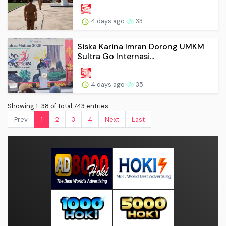
4 days ago
33
Siska Karina Imran Dorong UMKM
Sultra Go Internasi...
4 days ago
35
Showing 1-38 of total 743 entries.
Prev.
1
2
3
4
Next
Last