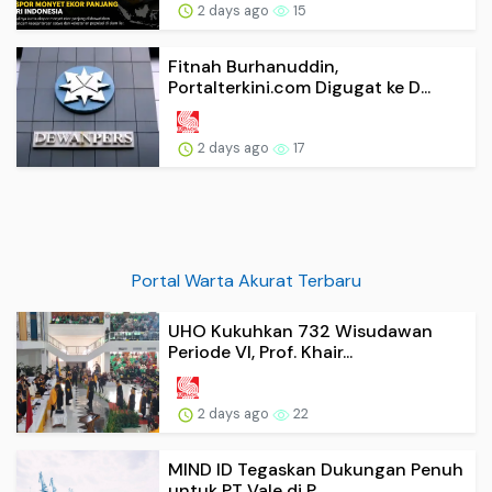
2 days ago
15
Fitnah Burhanuddin,
Portalterkini.com Digugat ke D...
2 days ago
17
Portal Warta Akurat Terbaru
UHO Kukuhkan 732 Wisudawan
Periode VI, Prof. Khair...
2 days ago
22
MIND ID Tegaskan Dukungan Penuh
untuk PT Vale di P...