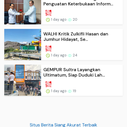
Penguatan Keterbukaan Inform...
1 day ago
20
WALHI Kritik Zulkifli Hasan dan
Jumhur Hidayat, Se...
1 day ago
24
GEMPUR Sultra Layangkan
Ultimatum, Siap Duduki Lah...
1 day ago
19
Situs Berita Siang Akurat Terbaik