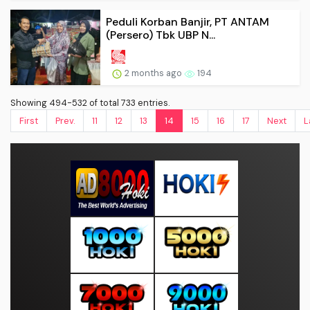
Peduli Korban Banjir, PT ANTAM
(Persero) Tbk UBP N...
2 months ago
194
Showing 494-532 of total 733 entries.
First
Prev.
11
12
13
14
15
16
17
Next
L