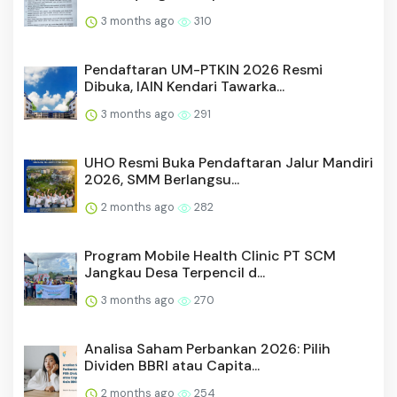
3 months ago
310
Pendaftaran UM-PTKIN 2026 Resmi
Dibuka, IAIN Kendari Tawarka...
3 months ago
291
UHO Resmi Buka Pendaftaran Jalur Mandiri
2026, SMM Berlangsu...
2 months ago
282
Program Mobile Health Clinic PT SCM
Jangkau Desa Terpencil d...
3 months ago
270
Analisa Saham Perbankan 2026: Pilih
Dividen BBRI atau Capita...
2 months ago
254