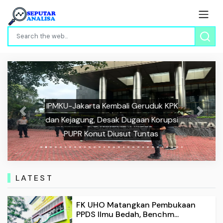
IPMKU-Jakarta Kembali Geruduk KPK
Previous
Next
dan Kejagung, Desak Dugaan Korupsi
PUPR Konut Diusut Tuntas
LATEST
FK UHO Matangkan Pembukaan
PPDS Ilmu Bedah, Benchm...