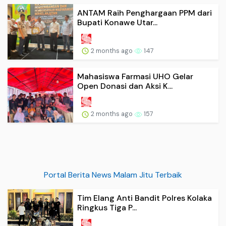
ANTAM Raih Penghargaan PPM dari
Bupati Konawe Utar...
2 months ago
147
Mahasiswa Farmasi UHO Gelar
Open Donasi dan Aksi K...
2 months ago
157
Portal Berita News Malam Jitu Terbaik
Tim Elang Anti Bandit Polres Kolaka
Ringkus Tiga P...