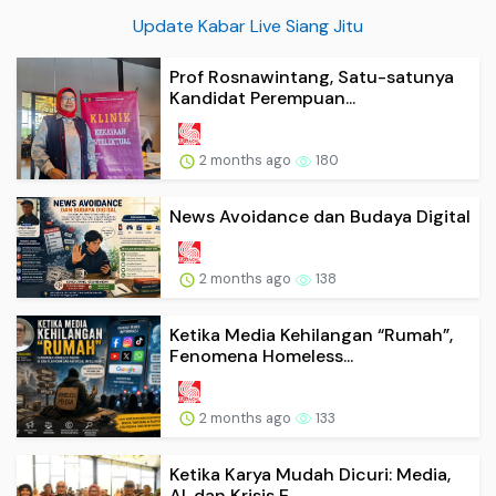
Update Kabar Live Siang Jitu
Prof Rosnawintang, Satu-satunya
Kandidat Perempuan...
2 months ago
180
News Avoidance dan Budaya Digital
2 months ago
138
Ketika Media Kehilangan “Rumah”,
Fenomena Homeless...
2 months ago
133
Ketika Karya Mudah Dicuri: Media,
AI, dan Krisis E...