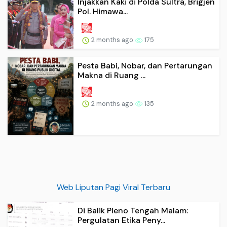
Injakkan Kaki di Polda Sultra, Brigjen
Pol. Himawa...
2 months ago
175
Pesta Babi, Nobar, dan Pertarungan
Makna di Ruang ...
2 months ago
135
Web Liputan Pagi Viral Terbaru
Di Balik Pleno Tengah Malam:
Pergulatan Etika Peny...