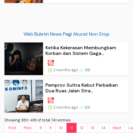
Web Buletin News Pagi Akurat Non Stop
Ketika Kekerasan Membungkam
Korban dan Sistem Gaga...
2 months ago
138
Pemprov Sultra Kebut Perbaikan
Dua Ruas Jalan Stra...
2 months ago
126
Showing 380-418 of total 741 entries.
First
Prev.
8
9
10
11
12
13
14
Next
La